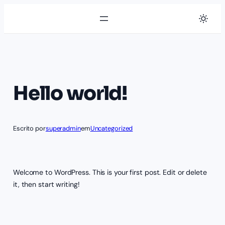
Pular
para
o
conteúdo
Hello world!
Escrito por
superadmin
em
Uncategorized
Welcome to WordPress. This is your first post. Edit or delete
it, then start writing!